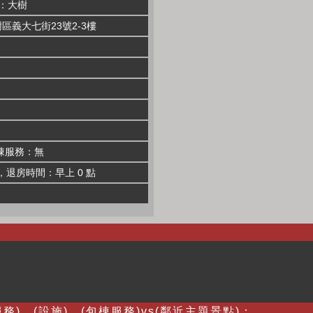
：大樹
區義大七街23號2-3樓
棟服務：無
，退房時間：早上 0 點
務)、(設施)、(包棟服務)vs(鄰近主題景點)：