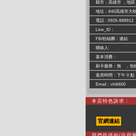
縣市：高雄市 ，地區
地址：840高雄市大樹
電話 : 0926-888912
Line_ID：
FB/粉絲團：
連結
聯絡人:
基本消費：
刷卡服務：無 ，包
進房時間：下午 0 點
Email：chi6600
本店特色訴求：
官網連結
我們提供的(住宿服