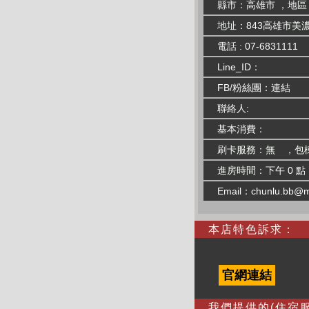
縣市：高雄市 ，地區
地址：843高雄市美
電話 : 07-6831111
Line_ID：
FB/粉絲團：
連結
聯絡人:
基本消費：
刷卡服務：無 ，包
進房時間：下午 0 點
Email：
chunlu.bb@m
本店特色訴求：
官網連結
我們提供的(住宿服