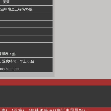
：美濃
濃區中壇里五福街95號
棟服務：無
，退房時間：早上 0 點
sa.hinet.net
務)、(設施)、(包棟服務)vs(鄰近主題景點)：