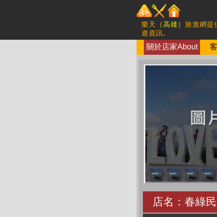
樂天｛
高雄
｝旅遊網提
遊資訊。
關於店家About
客
店名：春綠民