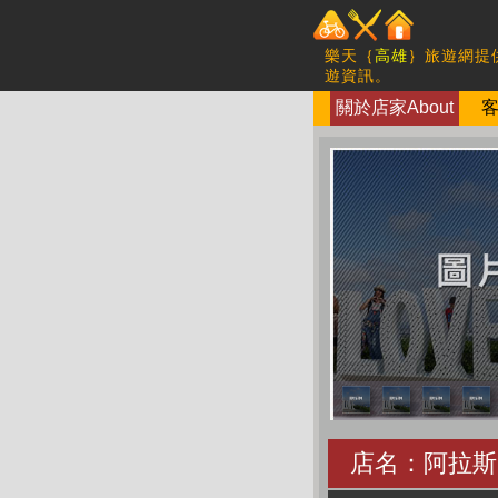
樂天｛
高雄
｝旅遊網提
遊資訊。
關於店家About
客
店名：阿拉斯