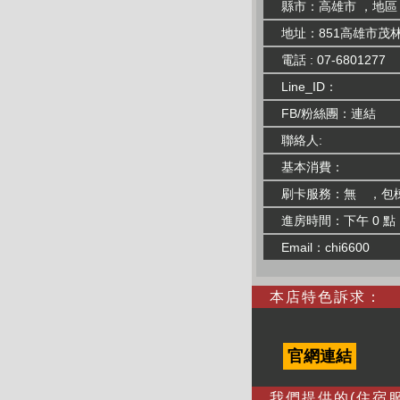
縣市：高雄市 ，地區
地址：851高雄市茂
電話 : 07-6801277
Line_ID：
FB/粉絲團：
連結
聯絡人:
基本消費：
刷卡服務：無 ，包
進房時間：下午 0 點
Email：chi6600
本店特色訴求：
官網連結
我們提供的(住宿服