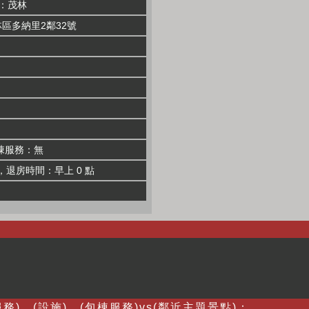
：茂林
林區多納里2鄰32號
棟服務：無
，退房時間：早上 0 點
務)、(設施)、(包棟服務)vs(鄰近主題景點)：