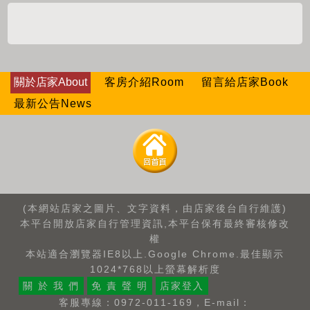
關於店家About
客房介紹Room
留言給店家Book
最新公告News
(本網站店家之圖片、文字資料，由店家後台自行維護)
本平台開放店家自行管理資訊,本平台保有最終審核修改
權
本站適合瀏覽器IE8以上.Google Chrome.最佳顯示
1024*768以上螢幕解析度
關 於 我 們
免 責 聲 明
店家登入
客服專線：0972-011-169，E-mail：