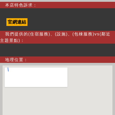
本店特色訴求：
官網連結
我們提供的(住宿服務)、(設施)、(包棟服務)vs(鄰近
主題景點)：
地理位置：