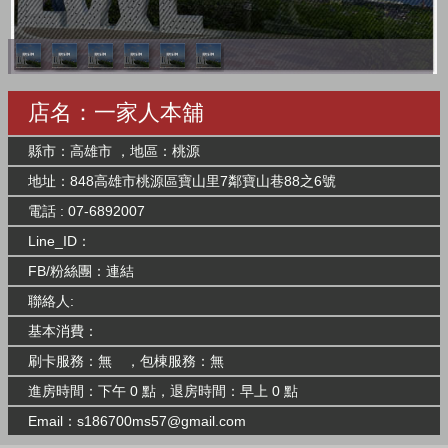
店名：一家人本舖
縣市：高雄市 ，地區：桃源
地址：848高雄市桃源區寶山里7鄰寶山巷88之6號
電話 : 07-6892007
Line_ID：
FB/粉絲團：
連結
聯絡人:
基本消費：
刷卡服務：無 ，包棟服務：無
進房時間：下午 0 點，退房時間：早上 0 點
Email：
s186700ms57@gmail.com