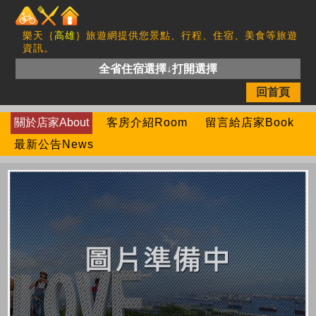
樂天｛
高雄
｝旅遊網提供您景點、行程、住宿、美食等旅遊
資訊。
全省住宿選擇↓打開選擇
回首頁
關於店家About
客房介紹Room
留言給店家Book
最新公告News