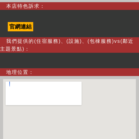
本店特色訴求：
官網連結
我們提供的(住宿服務)、(設施)、(包棟服務)vs(鄰近
主題景點)：
地理位置：