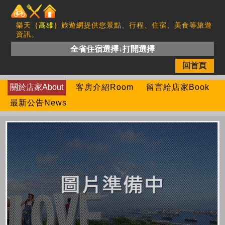
樂天｛
高雄
｝旅遊網提供您景點、行程、住宿、美食等旅遊
資訊。
全省住宿選擇↓打開選擇
回首頁
關於店家About
客房介紹Room
留言給店家Book
最新公告News