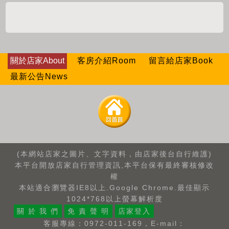
關於店家About
客房介紹Room
留言給店家Book
最新公告News
(本網站店家之圖片、文字資料，由店家後台自行維護)
本平台開放店家自行管理資訊,本平台保有最終審核修改
權
本站適合瀏覽器IE8以上.Google Chrome.最佳顯示
1024*768以上螢幕解析度
關 於 我 們
免 責 聲 明
店家登入
客服專線：0972-011-169，E-mail：