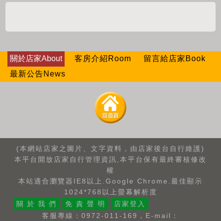
關於店家About
客房介紹Room
留言給店家Book
最新公告News
(本網站店家之圖片、文字資料，由店家後台自行維護)
本平台開放店家自行管理資訊,本平台保有最終審核修改
權
本站適合瀏覽器IE8以上.Google Chrome.最佳顯示
1024*768以上螢幕解析度
關 於 我 們
免 責 聲 明
店家登入
客服專線：0972-011-169，E-mail：