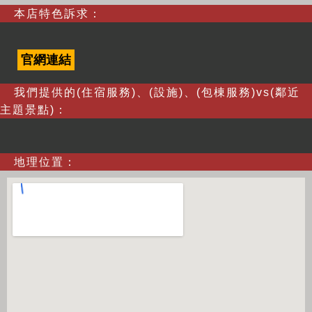
本店特色訴求：
官網連結
我們提供的(住宿服務)、(設施)、(包棟服務)vs(鄰近
主題景點)：
地理位置：