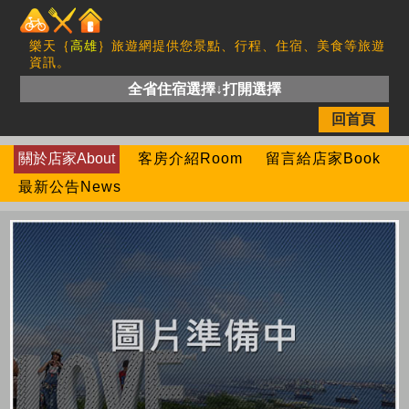
樂天｛
高雄
｝旅遊網提供您景點、行程、住宿、美食等旅遊
資訊。
全省住宿選擇↓打開選擇
回首頁
關於店家About
客房介紹Room
留言給店家Book
最新公告News