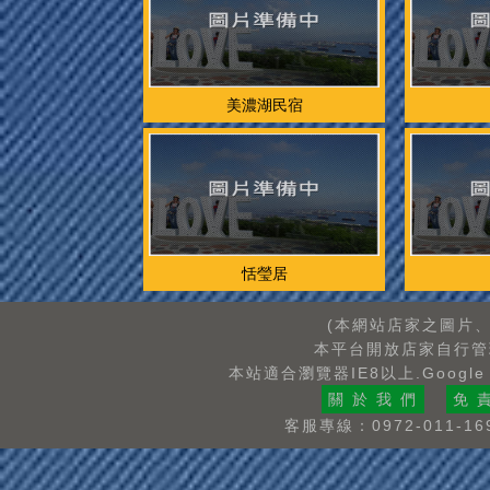
美濃湖民宿
恬瑩居
(本網站店家之圖片
本平台開放店家自行管
本站適合瀏覽器IE8以上.Google
關 於 我 們
免 
客服專線：0972-011-16