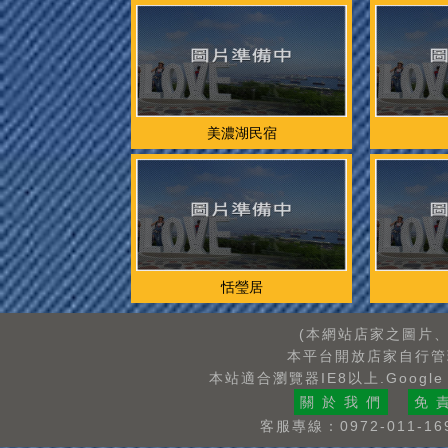
美濃湖民宿
恬瑩居
(本網站店家之圖片
本平台開放店家自行管
本站適合瀏覽器IE8以上.Google
關 於 我 們
免 
客服專線：0972-011-16