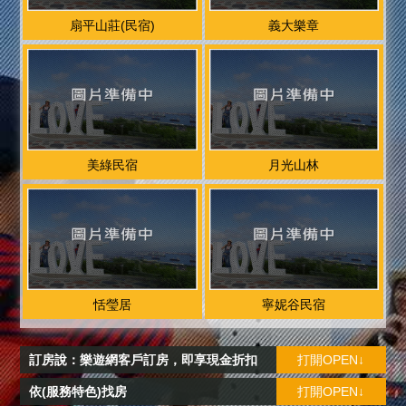
扇平山莊(民宿)
義大樂章
美綠民宿
月光山林
恬瑩居
寧妮谷民宿
訂房說：樂遊網客戶訂房，即享現金折扣
打開OPEN↓
依(服務特色)找房
打開OPEN↓