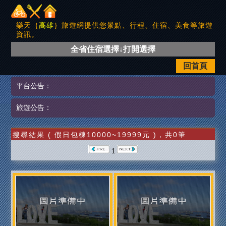
樂天｛
高雄
｝旅遊網提供您景點、行程、住宿、美食等旅遊
資訊。
全省住宿選擇↓打開選擇
回首頁
平台公告：
旅遊公告：
搜尋結果 ( 假日包棟10000~19999元 )，共0筆
1