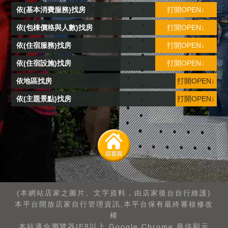
依(基本消費服務)找房
打開OPEN↓
依(包棟價格與人數)找房
打開OPEN↓
依(住宿服務)找房
打開OPEN↓
依(住宿設施)找房
打開OPEN↓
依地區找房
打開OPEN↓
依(主題景點)找房
打開OPEN↓
(本網站店家之圖片、文字資料，由店家後台自行維護)
本平台開放店家自行管理資訊,本平台保有最終審核修改
權
本站適合瀏覽器IE8以上.Google Chrome.最佳顯示