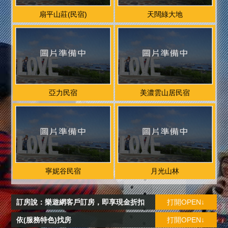
扇平山莊(民宿)
天闊綠大地
亞力民宿
美濃雲山居民宿
寧妮谷民宿
月光山林
訂房說：樂遊網客戶訂房，即享現金折扣
打開OPEN↓
依(服務特色)找房
打開OPEN↓