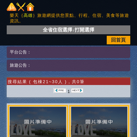
樂天｛
高雄
｝旅遊網提供您景點、行程、住宿、美食等旅遊
資訊。
全省住宿選擇↓打開選擇
回首頁
平台公告：
旅遊公告：
搜尋結果 ( 包棟21~30人 )，共0筆
1