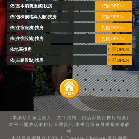
依(基本消費服務)找房
打開OPEN↓
依(包棟價格與人數)找房
打開OPEN↓
依(住宿服務)找房
打開OPEN↓
依(住宿設施)找房
打開OPEN↓
依地區找房
打開OPEN↓
依(主題景點)找房
打開OPEN↓
(本網站店家之圖片、文字資料，由店家後台自行維護)
本平台開放店家自行管理資訊,本平台保有最終審核修改
權
本站適合瀏覽器IE8以上.Google Chrome.最佳顯示