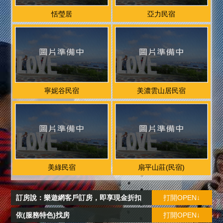
恬瑩居
亞力民宿
寧妮谷民宿
美濃雲山居民宿
美綠民宿
扇平山莊(民宿)
訂房說：樂遊網客戶訂房，即享現金折扣
打開OPEN↓
依(服務特色)找房
打開OPEN↓