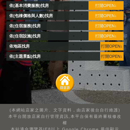
依(基本消費服務)找房
打開OPEN↓
依(包棟價格與人數)找房
打開OPEN↓
依(住宿服務)找房
打開OPEN↓
依(住宿設施)找房
打開OPEN↓
依地區找房
打開OPEN↓
依(主題景點)找房
打開OPEN↓
(本網站店家之圖片、文字資料，由店家後台自行維護)
本平台開放店家自行管理資訊,本平台保有最終審核修改
權
本站適合瀏覽器IE8以上.Google Chrome.最佳顯示