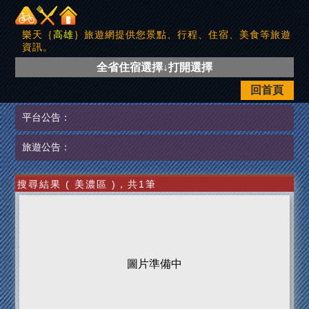
樂天｛
高雄
｝旅遊網提供您景點、行程、住宿、美食等旅遊
資訊。
全省住宿選擇↓打開選擇
回首頁
平台公告：
旅遊公告：
搜尋結果 ( 美濃區 )，共1筆
圖片準備中