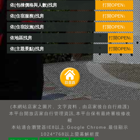
依(包棟價格與人數)找房
打開OPEN↓
依(住宿服務)找房
打開OPEN↓
依(住宿設施)找房
打開OPEN↓
依地區找房
打開OPEN↓
依(主題景點)找房
打開OPEN↓
(本網站店家之圖片、文字資料，由店家後台自行維護)
本平台開放店家自行管理資訊,本平台保有最終審核修改
權
本站適合瀏覽器IE8以上.Google Chrome.最佳顯示
1024*768以上螢幕解析度