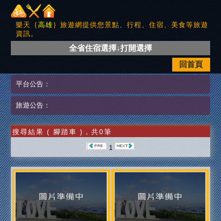
樂天｛
高雄
｝旅遊網提供您景點、行程、住宿、美食等旅遊
資訊。
全省住宿選擇↓打開選擇
回首頁
平台公告：
旅遊公告：
搜尋結果 ( 腳踏車 )，共0筆
1