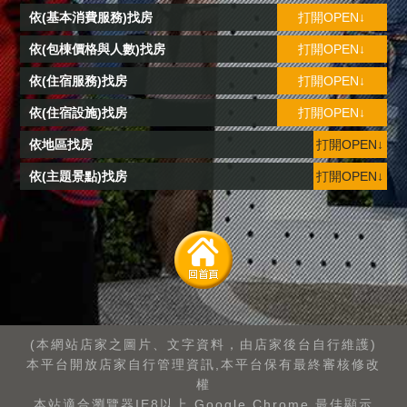
依(基本消費服務)找房
打開OPEN↓
依(包棟價格與人數)找房
打開OPEN↓
依(住宿服務)找房
打開OPEN↓
依(住宿設施)找房
打開OPEN↓
依地區找房
打開OPEN↓
依(主題景點)找房
打開OPEN↓
(本網站店家之圖片、文字資料，由店家後台自行維護)
本平台開放店家自行管理資訊,本平台保有最終審核修改
權
本站適合瀏覽器IE8以上.Google Chrome.最佳顯示