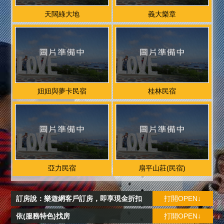
天闊綠大地
義大樂章
妞妞與夢卡民宿
桂林民宿
亞力民宿
扇平山莊(民宿)
訂房說：樂遊網客戶訂房，即享現金折扣
打開OPEN↓
依(服務特色)找房
打開OPEN↓